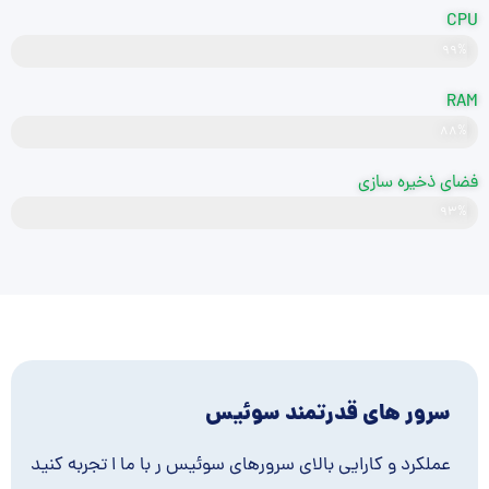
CPU
۹۹%
قدرتمند
RAM
۸۸%
DDR5
فضای ذخیره سازی
NVMe
۹۳%
سرور های قدرتمند سوئیس
عملکرد و کارایی بالای سرورهای سوئیس ر با ما ا تجربه کنید