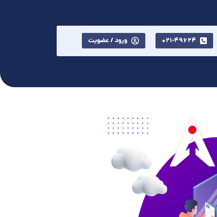
021-49624
ورود / عضویت