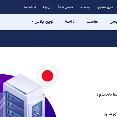
سرور مجازی
درباره ما
تماس با ما
بازارچه
دانشنامه
یشن
هاست
دامنه
نوین پلاس +
قا نامحدود
ای سرور