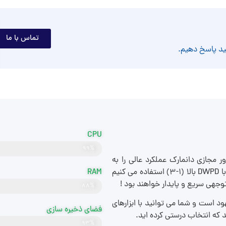
تماس با ما
CPU
۹۹%
قدرتمند
فظه ذخیره سازی ۱۰۰% NVMEبا فناوری RAID-10 در سرور مجازی دانمارک عملکرد عالی را به
ارمغان آورده ایم . ما فقط از دستگاه های ذخیره سازی کلاس اینترپرایس با DWPD بالا (۱-۳) استفاده می کنیم
RAM
۸۸%
DDR5
ما به نسبت سایر ارائه دهندگان VPS کاملا مشهود است و شما می توانید با ابزارهای
فضای ذخیره سازی
 که انتخاب درستی کرده اید.
NVMe
۹۳%