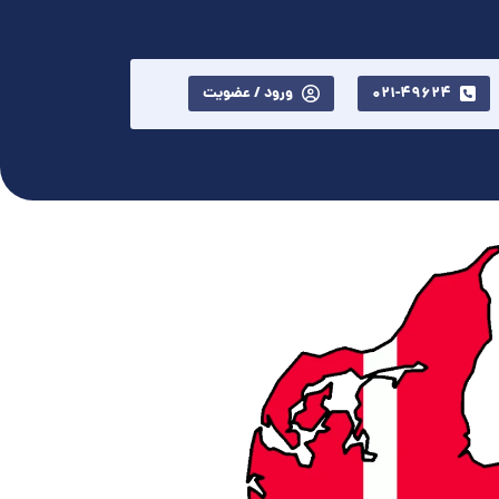
021-49624
ورود / عضویت