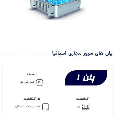
پلن های سرور مجازی اسپانیا
۱ هسته
سی پی یو
۱ گیگابایت
۱۵ گیگابایت
رم
فضای ذخیره سازی