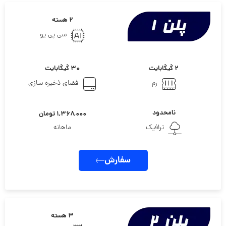
۲ هسته
سی پی یو
۲ گیگابایت
۳۰ گیگابایت
رم
فضای ذخیره سازی
نامحدود
۱,۳۶۸,۰۰۰ تومان
ترافیک
ماهانه
سفارش
۳ هسته