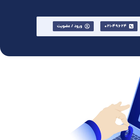
021-49624
ورود / عضویت