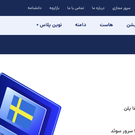
سرور مجازی
درباره ما
تماس با ما
بازارچه
دانشنامه
یشن
هاست
دامنه
نوین پلاس +
ا پلن
ا سرور سوئد