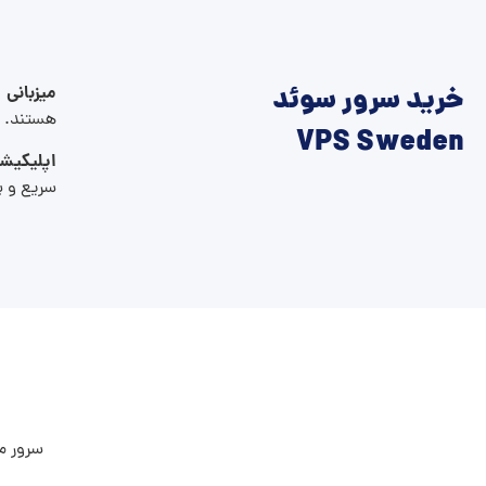
خرید سرور سوئد
میزبانی
هستند. پ
VPS Sweden
اپلیکیشن
سریع و پ
سرور مج