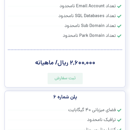
تعداد Email Account نامحدود
تعداد SQL Databases نامحدود
تعداد Sub Domain نامحدود
تعداد Park Domain نامحدود
۲,۶۰۰,۰۰۰ ریال/ ماهیانه
ثبت سفارش
پلن شماره ۶
فضای میزبانی ۴۰ گیگابایت
ترافیک نامحدود
کنترل پنل سی‌پنل