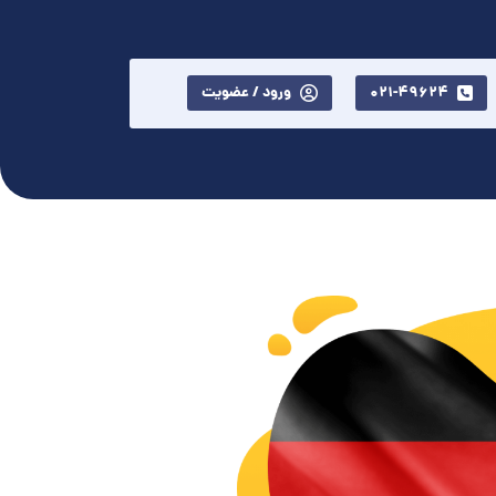
021-49624
ورود / عضویت