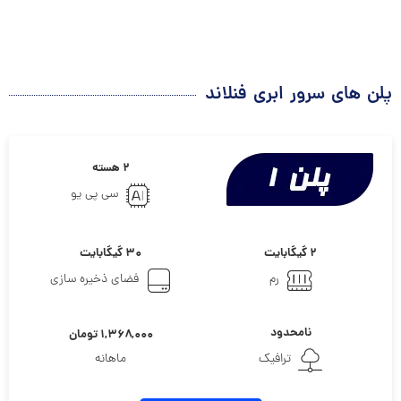
پلن های سرور ابری فنلاند
۲ هسته
سی پی یو
۲ گیگابایت
۳۰ گیگابایت
رم
فضای ذخیره سازی
نامحدود
۱,۳۶۸,۰۰۰ تومان
ترافیک
ماهانه