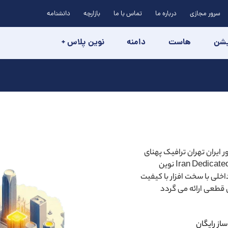
سرور مجازی
درباره ما
تماس با ما
بازارچه
دانشنامه
یشن
هاست
دامنه
نوین پلاس +
I خرید اختصاصی از کشور ایران تهران ترافیک پهنای
باند نامحدود نصب مجازی ساز رایگان و ... سرور اختصاصی ایران Iran Dedicated Server نوین
خلی با سخت افزار با کیفیت
از رایگان