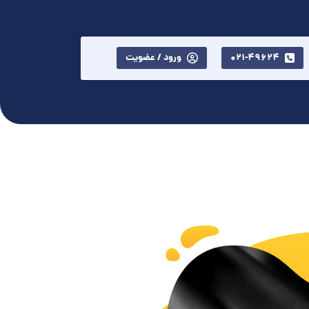
021-49624
ورود / عضویت