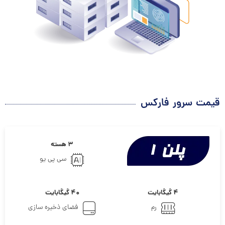
قیمت سرور فارکس
۳ هسته
سی پی یو
۴ گیگابایت
۴۰ گیگابایت
رم
فضای ذخیره سازی