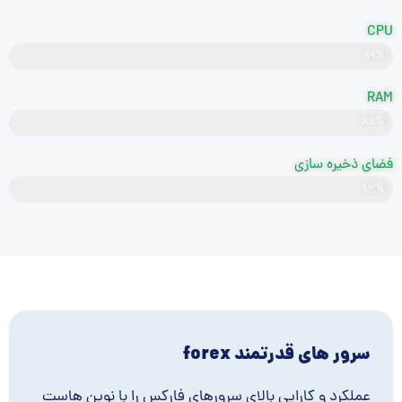
CPU
۹۹%
قدرتمند
RAM
۸۸%
DDR5
فضای ذخیره سازی
NVMe
۹۳%
سرور های قدرتمند forex
عملکرد و کارایی بالای سرورهای فارکس را با نوین هاست