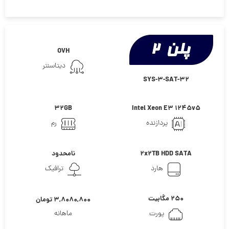
OVH
دیتاسنتر
SYS-3-SAT-32
32GB
Intel Xeon E3 1245v5
پردازنده
رم
2x2TB HDD SATA
نامحدود
هارد
ترافیک
۲۵۰ مگابیت
۳,۸۰۸۰,۸۰۰ تومان
پورت
ماهانه