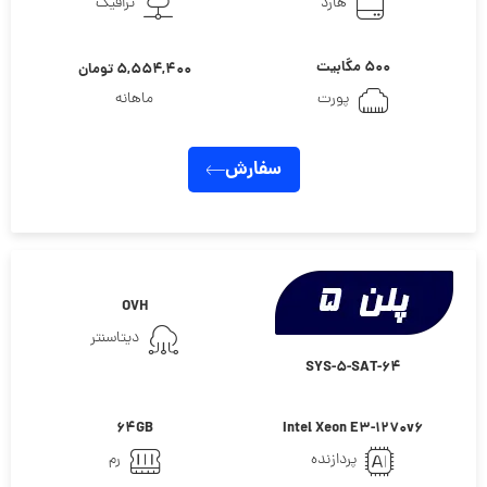
هارد
ترافیک
۵۰۰ مگابیت
۵,۵۵۴,۴۰۰ تومان
پورت
ماهانه
سفارش
OVH
دیتاسنتر
SYS-5-SAT-64
64GB
Intel Xeon E3-1270v6
پردازنده
رم