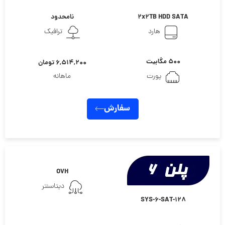
2x2TB HDD SATA
نامحدود
هارد
ترافیک
۵۰۰ مگابیت
۶,۵۱۴,۲۰۰ تومان
پورت
ماهانه
سفارش
OVH
دیتاسنتر
SYS-6-SAT-128