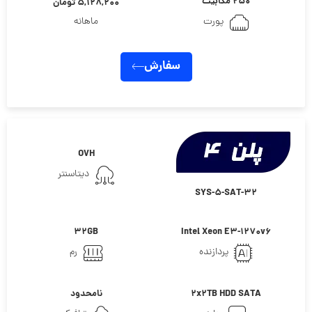
۲۵۰ مگابیت
۵,۱۲۸,۲۰۰ تومان
پورت
ماهانه
سفارش
OVH
دیتاسنتر
SYS-5-SAT-32
32GB
Intel Xeon E3-1270v6
پردازنده
رم
2x2TB HDD SATA
نامحدود