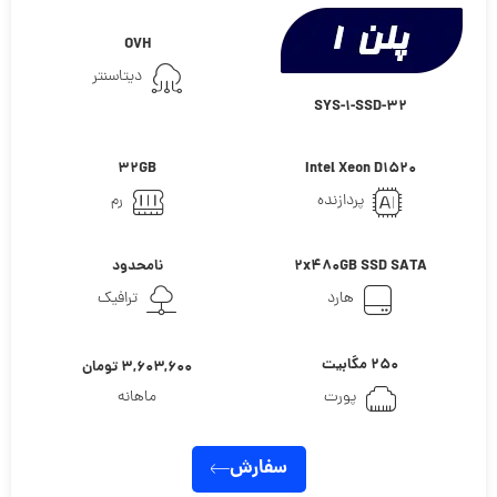
OVH
دیتاسنتر
SYS-1-SSD-32
32GB
Intel Xeon D1520
پردازنده
رم
2x480GB SSD SATA
نامحدود
هارد
ترافیک
۲۵۰ مگابیت
۳,۶۰۳,۶۰۰ تومان
پورت
ماهانه
سفارش