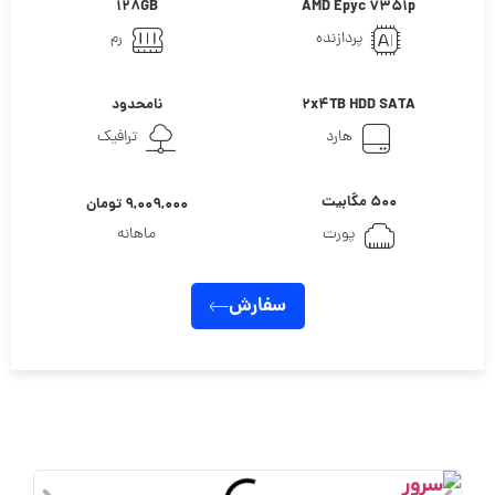
128GB
AMD Epyc 7351p
پردازنده
رم
2x4TB HDD SATA
نامحدود
هارد
ترافیک
۵۰۰ مگابیت
۹,۰۰۹,۰۰۰ تومان
پورت
ماهانه
سفارش