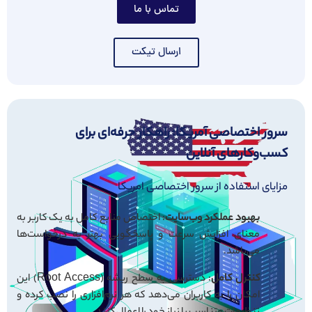
تماس با ما
ارسال تیکت
سرور اختصاصی آمریکا: راهکار حرفه‌ای برای
کسب‌وکارهای آنلاین
مزایای استفاده از سرور اختصاصی امریکا
بهبود عملکرد وب‌سایت
: اختصاص منابع کامل به یک کاربر به
معنای افزایش سرعت و پاسخگویی بهتر به درخواست‌ها
می‌باشد.
کنترل کامل
: دسترسی به سطح ریشه (Root Access) این
امکان را به کاربران می‌دهد که هر نرم‌افزاری را نصب کرده و