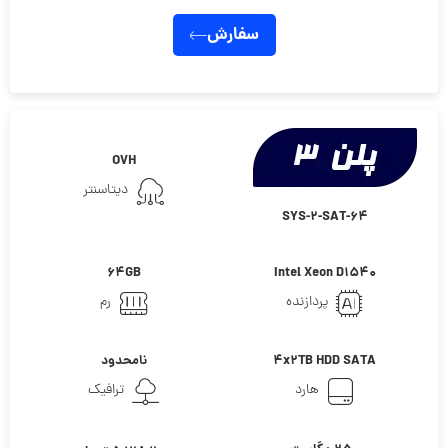
سفارش
OVH
دیتاسنتر
SYS-2-SAT-64
64GB
Intel Xeon D1540
پردازنده
رم
4x2TB HDD SATA
نامحدود
هارد
ترافیک