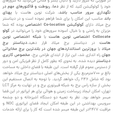
در صورتی که سرور دارید و دنبال بستر و مکانی می‌گردید که سرورهای
دما، ربوطت و فاکتورهای مهم در
خود را کولوکیشن کنید که از نظر
نگهداری سرور مناسب باشد
پهنای
، شرکت نوین هاست با
باند
مناسب این امکان را برای شما فراهم نموده است و در دیتاسنتر
کولوکیشن Co-location اختصاصی
برج میلاد دارای
بوده که شما
کولو
عزیزان به راحتی و با خیال آسوده سرورهای خود را می‌توانید در
Collocate اختصاصی نوین هاست
شبکه اختصاصی نوین
با
هاست
دیتاسنتر برج
در دیتاسنتر برج میلاد قرار دهید.
میلاد
بروز‌ترین استانداردهای جهان در بلندترین برج مخابراتی
با
جهان
مخصوص کاربری
راه اندازی شد، این تراز از ابتدای طراحی برج،
دیتاسنتر
دیده شده، به نحوی که بطور کامل از نظر فیزیکی امن و دور
از دسترس عموم قرار گرفته است. این طبقه با فضای داخلی به مساحت
بالغ بر ۷۰۰مترمربع یکی از بخش‌های اصلی دیتاسنتر برج میلاد خواهد
بود که شامل ۲۴۶ رک خواهد گردید. با توجه به اتصال مستقیم این
بخش از سازه راس برج به شبکه فیبرنوری برج و در نهایت به مرکز LCT
تهران، امکان ایجاد زیرساخت زمینی و هوائی برای هر اپراتور در این فضا
میسر خواهد بود. نظر به تعبیه دو دستگاه آشپزخانه و دو چشمه
سرویس بهداشتی در این طبقه امکان ایجاد فضای اپراتوری NOC و
مراقبت ۲۴/۷در این طبقه میسر شده است که کار را برای ارائه خدمات