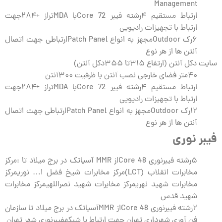
Management
ارتباط مستقیم ۴رشته فیبر Core 72با MDAتراز +۲۸۴جهت
ارتباط با تجهیزات رادیویی
۶رک Outdoorمجهز به انواع Patch Panelارتباطی جهت اتصال
آنتن ها از هر نوع
سایت دکل آنتن (ارتفاع ۳۱۵تا ۳۵۵دکل آنتن)
۴۰متر فضای خارجی نصب آنتن با ظرفیت ۳۰۰آنتن
ارتباط مستقیم ۴رشته فیبر Core 72با MDAتراز +۲۸۴جهت
ارتباط با تجهیزات رادیویی
۱۲رک Outdoorمجهز به انواع Patch Panelارتباطی جهت اتصال
آنتن ها از هر نوع
فیبر نوری
۵رشته فیبرنوری Core 48از MMR آسیاتک در برج میلاد تا :مرکز
مخابرات انقلاب (LCT)مرکز مخابرات شیخ فضل ا… نوریمرکز
مخابرات شهید نهریمرکز مخابرات شهید نصراللهیمرکز مخابرات
شهید قدس
۲رشته فیبرنوری Core 48از MMRآسیاتک در برج میلاد تا سازمان
فن آوری شهرداری تهران جهت ارتباط با شبکهفیبرنوری شهر تهران