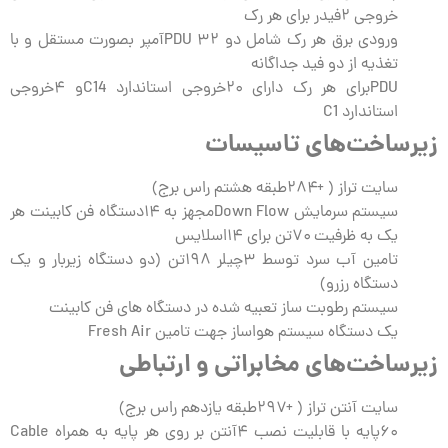
خروجی ۲فیدر برای هر رک
ورودی برق هر رک شامل دو ۳۲ PDUآمپر بصورت مستقل و با
تغذیه از دو فید جداگانه
PDUبرای هر رک دارای ۲۰خروجی استاندارد C14و ۴خروجی
استاندارد C1
زیرساخت‌های تاسیسات
سایت تراز ( +۲۸۴طبقه هشتم راس برج)
سیستم سرمایش Down Flowمجهز به ۱۴دستگاه فن کابینت هر
یک به ظرفیت ۷۰تن برای ۱۴اسلایس
تامین آب سرد توسط ۳چیلر ۱۹۸تن (دو دستگاه زیربار و یک
دستگاه رزرو)
سیستم رطوبت ساز تعبیه شده در دستگاه های فن کابینت
یک دستگاه سیستم هواساز جهت تامین Fresh Air
زیرساخت‌های مخابراتی و ارتباطی
سایت آنتن تراز ( +۲۹۷طبقه یازدهم راس برج)
۶۰پایه با قابلیت نصب ۴آنتن بر روی هر پایه به همراه Cable