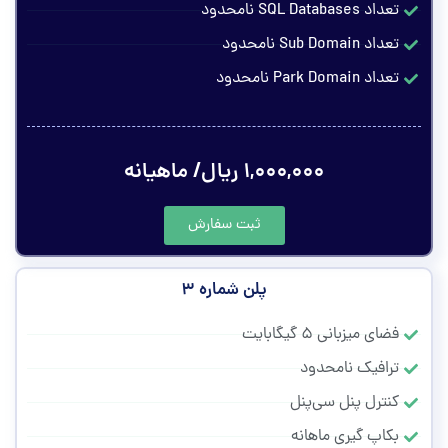
تعداد SQL Databases نامحدود
تعداد Sub Domain نامحدود
تعداد Park Domain نامحدود
۱,۰۰۰,۰۰۰ ریال/ ماهیانه
ثبت سفارش
پلن شماره ۳
فضای میزبانی ۵ گیگابایت
ترافیک نامحدود
کنترل پنل سی‌پنل
بکاپ گیری ماهانه