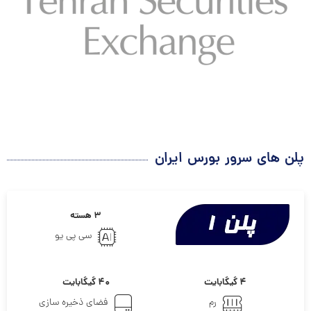
پلن های سرور بورس ایران
۳ هسته
سی پی یو
۴ گیگابایت
۴۰ گیگابایت
رم
فضای ذخیره سازی