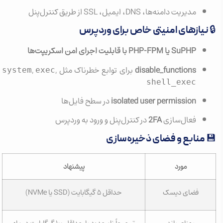
مدیریت دامنه‌ها، DNS، ایمیل، SSL از طریق کنترل‌پنل
🔒 نیازهای امنیتی خاص برای وردپرس
SuPHP یا PHP-FPM با قابلیت اجرای امن اسکریپت‌ها
disable_functions
برای توابع خطرناک مثل
,
,
system
exec
shell_exec
isolated user permission
در سطح فایل‌ها
فعال‌سازی
2FA
در کنترل‌پنل و ورود به وردپرس
💾 منابع و فضای ذخیره‌سازی
مورد
پیشنهاد
فضای دیسک
حداقل ۵ گیگابایت (SSD یا NVMe)