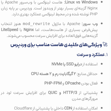
Linux vs Windows:
هاست لینوکسی با وب‌سرور Apache یا
Nginx گزینه‌ای بسیار بهتر از ویندوز است. وردپرس بر پایه زبان
PHP نوشته شده و در محیط لینوکسی عملکرد بهتری دارد.
وب سرور:
Apache با ماژول
هنوز انتخاب
mod_rewrite
پیش‌فرض بسیاری از هاست‌هاست، اما
Nginx
یا
LiteSpeed
گزینه‌هایی فوق‌العاده برای افزایش سرعت محسوب می‌شوند.
🚀 ویژگی‌های کلیدی هاست مناسب برای وردپرس
۱.
عملکرد و سرعت
استفاده از
درایو SSD یا NVMe
حداقل منابع:
۲ گیگابایت رم و ۲ هسته CPU
فعال بودن
OPcache
و
PHP-FPM
پشتیبانی از
HTTP/3 و QUIC
برای افزایش سرعت لود در
مرورگرهای مدرن
امکان استفاده از
CDN
داخلی یا پشتیبانی از Cloudflare