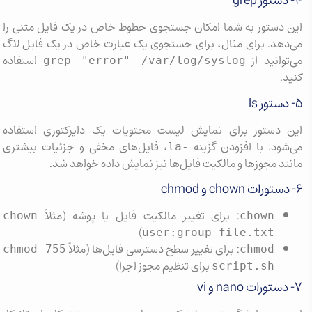
۴- دستور grep
این دستور به شما امکان جستجوی خطوط خاص در یک فایل متنی را
می‌دهد. برای مثال، برای جستجوی یک عبارت خاص در یک فایل لاگ
می‌توانید از
استفاده
grep "error" /var/log/syslog
کنید.
۵- دستور ls
این دستور برای نمایش لیست محتویات یک دایرکتوری استفاده
می‌شود. با افزودن گزینه
، فایل‌های مخفی و جزئیات بیشتری
-la
مانند مجوزها و مالکیت فایل‌ها نیز نمایش داده خواهد شد.
۶- دستورات chown و chmod
: برای تغییر مالکیت فایل یا پوشه (مثلاً
chown
chown
)
user:group file.txt
: برای تغییر سطح دسترسی فایل‌ها (مثلاً
chmod 755
chmod
برای تنظیم مجوز اجرا)
script.sh
۷- دستورات nano و vi