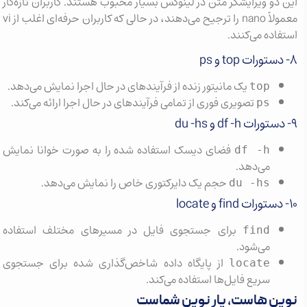
این دو ویرایشگر متن در لینوکس بسیار محبوب هستند. کاربران تازه‌کار
معمولاً nano را ترجیح می‌دهند، در حالی که کاربران حرفه‌ای اغلب از vi
استفاده می‌کنند.
۸- دستورات top و ps
یک مانیتور زنده از فرآیندهای در حال اجرا نمایش می‌دهد.
top
تصویری فوری از تمامی فرآیندهای در حال اجرا ارائه می‌کند.
ps
۹- دستورات df -h و du -hs
فضای دیسک استفاده شده را به صورت خوانا نمایش
df -h
می‌دهد.
حجم یک دایرکتوری خاص را نمایش می‌دهد.
du -hs
۱۰- دستورات find و locate
برای جستجوی فایل در مسیرهای مختلف استفاده
find
می‌شود.
از پایگاه داده شاخص‌گذاری شده برای جستجوی
locate
سریع فایل‌ها استفاده می‌کند.
نوین هاست، یار نوین شماست