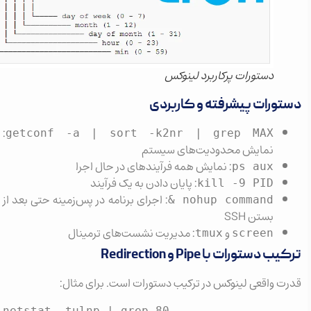
دستورات پرکاربرد لینوکس
ورات پیشرفته و کاربردی
:
getconf -a | sort -k2nr | grep MAX
نمایش محدودیت‌های سیستم
: نمایش همه فرآیندهای در حال اجرا
ps aux
: پایان دادن به یک فرآیند
kill -9 PID
: اجرای برنامه در پس‌زمینه حتی بعد از
nohup command &
بستن SSH
و
: مدیریت نشست‌های ترمینال
tmux
screen
دستورات با Pipe و Redirection
 واقعی لینوکس در ترکیب دستورات است. برای مثال:
netstat -tulnp | grep 80