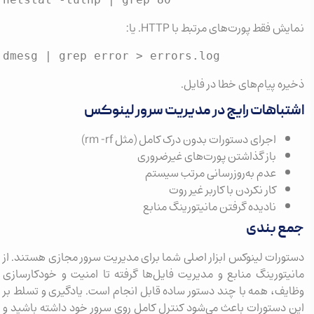
 فقط پورت‌های مرتبط با HTTP. یا:
dmesg | grep error > errors.log
ه پیام‌های خطا در فایل.
باهات رایج در مدیریت سرور لینوکس
اجرای دستورات بدون درک کامل (مثل rm -rf)
باز گذاشتن پورت‌های غیرضروری
عدم به‌روزرسانی مرتب سیستم
کار نکردن با کاربر غیر روت
نادیده گرفتن مانیتورینگ منابع
‌ بندی
رات لینوکس ابزار اصلی شما برای مدیریت سرور مجازی هستند. از
تورینگ منابع و مدیریت فایل‌ها گرفته تا امنیت و خودکارسازی
ف، همه با چند دستور ساده قابل انجام است. یادگیری و تسلط بر
دستورات باعث می‌شود کنترل کامل روی سرور خود داشته باشید و