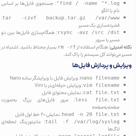
: جستجوی فایل‌ها بر اساس
find / -name "*.log"
نام یا الگو
:
tar -czvf backup.tar.gz /var/www
فشرده‌سازی یک مسیر
: همگام‌سازی فایل‌ها بین دو
rsync -avz /src /dst
مسیر یا سرور
 امنیتی:
هنگام استفاده از
بسیار محتاط باشید. اشتباه در
rm -rf
 می‌تواند کل سیستم را پاک کند.
ایش و پردازش فایل‌ها
: ویرایش فایل با ویرایشگر ساده Nano
nano filename
: ویرایش حرفه‌ای‌تر با Vim
vim filename
: نمایش محتوای فایل
cat file.txt
: مرور فایل‌های بزرگ به‌صورت
less file.txt
صفحه‌به‌صفحه
: نمایش ۲۰ خط اول فایل
head -n 20 file.txt
: مانیتورینگ لحظه‌ای
tail -f /var/log/syslog
لاگ‌ها