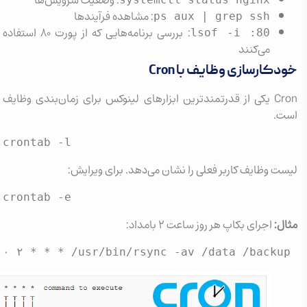
: وضعیت سرویس‌ها
: مشاهده فرآیندها
ps aux | grep ssh
: بررسی برنامه‌هایی که از پورت ۸۰ استفاده
lsof -i :80
می‌کنند
کارسازی وظایف با Cron
Cron یکی از قدرتمندترین ابزارهای لینوکس برای زمان‌بندی وظایف
.
crontab -l
 وظایف کاربر فعلی را نشان می‌دهد. برای ویرایش:
crontab -e
:
اجرای بکاپ هر روز ساعت ۲ بامداد:
۰ ۲ * * * /usr/bin/rsync -av /data /back