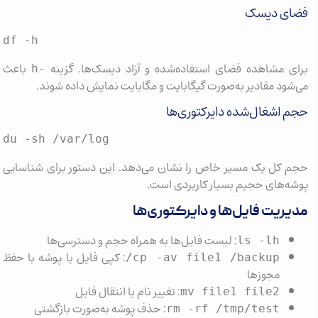
ی دیسک
df -h
ی مشاهده فضای استفاده‌شده و آزاد دیسک‌ها. گزینه
باعث
-h
ود مقادیر به‌صورت گیگابایت و مگابایت نمایش داده شوند.
 اشغال‌شده دایرکتوری‌ها
du -sh /var/log
 کل یک مسیر خاص را نشان می‌دهد. این دستور برای شناسایی
‌های حجیم بسیار کاربردی است.
ریت فایل‌ها و دایرکتوری‌ها
: لیست فایل‌ها به همراه حجم و دسترسی‌ها
ls -lh
: کپی فایل یا پوشه با حفظ
cp -av file1 /backup/
مجوزها
: تغییر نام یا انتقال فایل
mv file1 file2
: حذف پوشه به‌صورت بازگشتی
rm -rf /tmp/test