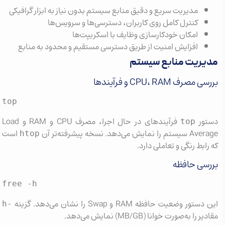
مدیریت سریع و دقیق منابع سیستم بدون نیاز به ابزار گرافیکی
کنترل کامل روی کاربران، دسترسی‌ها و سرویس‌ها
امکان خودکارسازی وظایف با اسکریپت‌ها
افزایش امنیت از طریق دسترسی مستقیم و محدود به منابع
ریت منابع سیستم
رف CPU، RAM و فرآیندها
top
ور
فرآیندهای در حال اجرا، مصرف CPU و RAM و Load
top
ایش می‌دهد. نسخه پیشرفته‌تر آن
است
htop
ابط رنگی و تعاملی دارد.
سی حافظه
free -h
ر وضعیت حافظه RAM و Swap را نشان می‌دهد. گزینه
-h
را به‌صورت خوانا (MB/GB) نمایش می‌دهد.