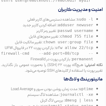
sshfs user@remotehost:/remotedir mydir
یت و مدیریت کاربران
: مشاهده دسترسی‌های کاربر فعلی
sudo -l
: اضافه کردن کاربر جدید
adduser newuser
: تغییر رمز کاربر
passwd username
: تغییر مجوزهای فایل
chmod 755 file
: تغییر مالکیت فایل
chown user:group file
: باز کردن پورت ۲۲ در فایروال UFW
ufw allow 22/tcp
firewall-cmd --add-port=80/tcp --
: باز کردن پورت در Firewalld
permanent
 امنیتی:
هیچ‌گاه پورت ۲۲ (SSH) را به‌صورت عمومی باز نگذارید.
پورت یا استفاده از کلیدهای SSH توصیه می‌شود.
یتورینگ و لاگ‌ها
: مدت زمان روشن بودن سرور و Load Average
uptime
: مشاهده لاگ سیستم
journalctl -xe
: بررسی لاگ کرنل
dmesg | less
systemctl status nginx