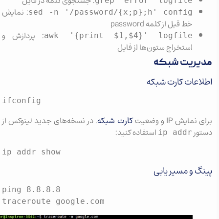
: جستجوی کلمه در فایل
grep "error" logfile
: نمایش
sed -n '/password/{x;p};h' config
خط قبل از کلمه password
: پردازش و
awk '{print $1,$4}' logfile
استخراج ستون‌ها از فایل
ریت شبکه
اعات کارت شبکه
ifconfig
کارت شبکه
مایش IP و وضعیت
. در نسخه‌های جدید لینوکس از
ور
استفاده کنید:
ip addr
ip addr show
گ و مسیر یابی
ping 8.8.8.8

traceroute google.com