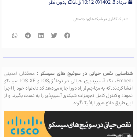
مرداد 8, 1402
10:12 ق.ظ
بدون نظر
اشتراک گذاری در شبکه های اجتماعی
شناسایی نقص حیاتی در سوئیچ های سیسکو :
محققان امنیتی
Embedi، یک آسیب‎پذیری حیاتی در نرم‎افزارIOS و IOS XE سیسکو
افشا کردند. که به مهاجم از راه دور اجازه می‏‌دهد کد دلخواه خود را اجرا
نموده و کنترل کامل تجهیزات شبکه‏‌ی آسیب‎پذیر را به دست بگیرد. و از
این طریق مانع عبور ترافیک گردد.