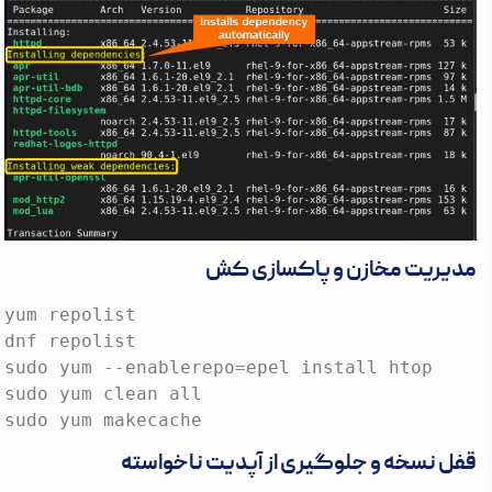
مدیریت مخازن و پاکسازی کش
yum repolist

dnf repolist

sudo yum --enablerepo=epel install htop

sudo yum clean all

sudo yum makecache
قفل نسخه و جلوگیری از آپدیت ناخواسته