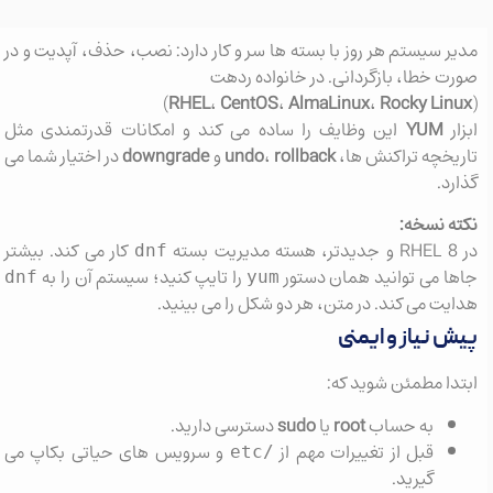
مدیر سیستم هر روز با بسته ها سر و کار دارد: نصب، حذف، آپدیت و در
صورت خطا، بازگردانی. در خانواده ردهت
)
RHEL
،
CentOS
،
AlmaLinux
،
Rocky Linux
(
ابزار
YUM
این وظایف را ساده می کند و امکانات قدرتمندی مثل
تاریخچه تراکنش ها،
rollback
،
undo
و
downgrade
در اختیار شما می
گذارد.
نکته نسخه:
در RHEL 8 و جدیدتر، هسته مدیریت بسته
کار می کند. بیشتر
dnf
جاها می توانید همان دستور
را تایپ کنید؛ سیستم آن را به
dnf
yum
هدایت می کند. در متن، هر دو شکل را می بینید.
پیش نیاز و ایمنی
ابتدا مطمئن شوید که:
به حساب
root
یا
sudo
دسترسی دارید.
قبل از تغییرات مهم از
و سرویس های حیاتی بکاپ می
/etc
گیرید.