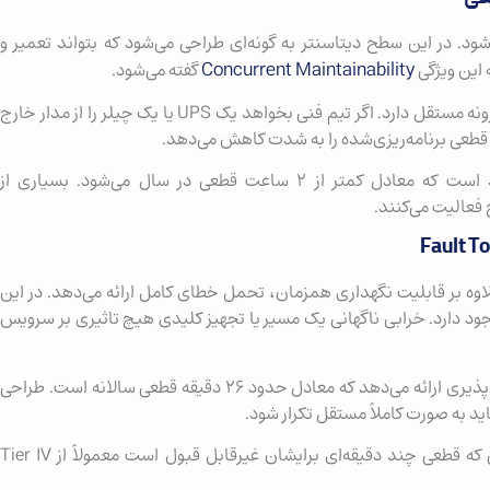
ی‌شود. در این سطح دیتاسنتر به گونه‌ای طراحی می‌شود که بتواند تعمیر و
Concurrent Maintainability
این ویژگی
گفته می‌شود.
در این معماری هر سیستم حیاتی حداقل یک مسیر افزونه مستقل دارد. اگر تیم فنی بخواهد یک UPS یا یک چیلر را از مدار خارج
ل قطعی برنامه‌ریزی‌شده را به شدت کاهش می‌دهد.
دسترس‌پذیری Tier III معمولاً حدود ۹۹.۹۸۲ درصد است که معادل کمتر از ۲ ساعت قطعی در سال می‌شود. بسیاری از
فعالیت می‌کنند.
 علاوه بر قابلیت نگهداری همزمان، تحمل خطای کامل ارائه می‌دهد. در این
د دارد. خرابی ناگهانی یک مسیر یا تجهیز کلیدی هیچ تاثیری بر سرویس
دیتاسنتر Tier IV معمولاً حدود ۹۹.۹۹۵ درصد دسترس‌پذیری ارائه می‌دهد که معادل حدود ۲۶ دقیقه قطعی سالانه است. طراحی
د به صورت کاملاً مستقل تکرار شود.
بانک‌ها، زیرساخت‌های ملی، بورس‌ها و سرویس‌هایی که قطعی چند دقیقه‌ای برایشان غیرقابل قبول است معمولاً از Tier IV