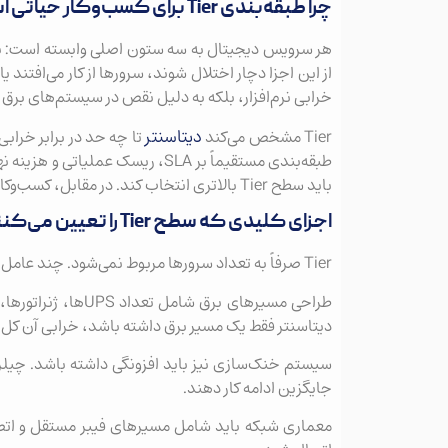
چرا طبقه‌بندی Tier برای کسب‌وکار حیاتی است
هر سرویس دیجیتال به سه ستون اصلی وابسته است: برق 
از این اجزا دچار اختلال شوند، سرورها از کار می‌افتند 
خرابی نرم‌افزار، بلکه به دلیل نقص در سیستم‌های برق ی
دیتاسنتر
Tier مشخص می‌کند
تا چه حد در برابر خراب
طبقه‌بندی مستقیماً بر SLA، ریسک 
باید سطح Tier بالاتری انتخاب کند. در مقابل، کسب‌وکاری که توقف چند ساعته را می‌پذیرد، می‌تواند از سطح پایین‌تر استفاده کند.
اجزای کلیدی که سطح Tier را تعیین می‌کنند
Tier صرفاً به تعداد سرورها مربوط نمی‌شود. چند عامل اصلی در تعیین آن نقش دارند:
طراحی مسیرهای برق 
دیتاسنتر فقط یک مسیر برق داشته باشد، خرابی آن کل 
سیستم خنک‌سازی نیز باید افزونگی داشته باشد. چیلره
جایگزین ادامه کار دهند.
معماری شبکه باید شامل مسیرهای فیبر مستقل و اتصا