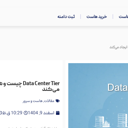
هاست
خرید هاست
ثبت دامنه
a Center Tier
می‌کند
مقالات
,
هاست و سرور
اسفند 9, 1404
10:29 ق.ظ