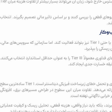
فروشگاه آنلاین در زمان کمپین فروش چند ساعته از دسترس خارج شود، زیان آن می‌تواند بسیار بیشتر از تفاوت هزینه میان Tier
های قطعی را بررسی کنند و بر اساس تاثیر مالی تصمیم بگیرند. انتخاب
استارتاپ کوچک یا پروژه داخلی ممکن است با Tier II یا حتی Tier I نیز بتواند فعالیت کند. اما سازمانی که سرویس‌های مالی،
ریسکی را بپذیرد.
پلتفرم‌های SaaS، فروشگاه‌های آنلاین بزرگ و شرکت‌های فناوری معمولاً Tier III را به عنوان حداقل استاندارد انتخاب می‌کنند.
Data Center Tier چارچوبی برای سنجش میزان پایداری و تحمل خطای زیرساخت فیزیکی دیتاسنتر است. Tier I ساده‌ترین سطح
Ti پیشرفته‌ترین معماری Fault Tolerant را ارائه می‌دهد. تفاوت میان این سطوح در طراحی مسیرهای برق، افزونگی
خرابی ناگهانی نهفته است.
 صرفاً بر اساس عنوان Tier تصمیم بگیرند، بلکه باید نیاز واقعی، هزینه قطعی، تحلیل ریسک و کیفیت عملیاتی