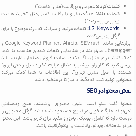
کلمات کوتاه:
عمومی و پررقابت (مثل “هاست”)
کلمات بلند:
هدفمندتر و با رقابت کمتر (مثل “خرید هاست
وردپرس پرسرعت”)
LSI Keywords
:
کلمات مرتبط و مترادف که درک موضوع را برای
گوگل بهتر می‌کنند
ابزارهایی مانند Google Keyword Planner، Ahrefs، SEMrush و
Ubersuggest می‌توانند در شناسایی کلمات کلیدی مناسب به شما
کمک کنند. برای مثال، اگر یک وب‌سایت فروش مبلمان دارید، باید
بررسی کنید که کاربران بیشتر به دنبال عبارت “خرید مبل راحتی ارزان”
هستند یا “مبل مدرن تهران”. این اطلاعات به شما کمک می‌کند
محتوایی تولید کنید که دقیقاً با نیاز کاربر منطبق باشد.
نقش محتوا در SEO
محتوا قلب سئو است. بدون محتوای ارزشمند، هیچ وب‌سایتی
نمی‌تواند جایگاه خوبی در نتایج جستجو داشته باشد. گوگل محتوایی را
دوست دارد که کامل، یونیک، به‌روز و مفید برای کاربر باشد. این محتوا
می‌تواند مقاله، ویدئو، پادکست یا اینفوگرافیک باشد.