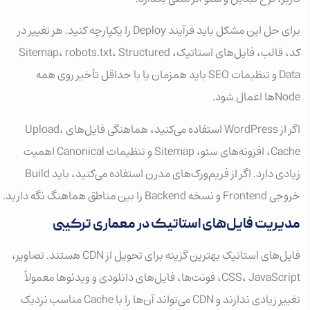
برای حل این مشکل باید فرآیند Deploy را یکپارچه کنید. هر تغییر در
کد، قالب، فایل‌های استاتیک، Sitemap، robots.txt، Structured
Data و تنظیمات SEO باید همزمان یا با حداقل تأخیر روی همه
Nodeها اعمال شود.
اگر از WordPress استفاده می‌کنید، هماهنگی فایل‌های Upload،
Cache، افزونه‌های سئو، Sitemap و تنظیمات Canonical اهمیت
زیادی دارد. اگر از فریم‌ورک‌های مدرن استفاده می‌کنید، باید Build
خروجی Frontend و نسخه Backend را بین مناطق هماهنگ نگه دارید.
مدیریت فایل‌های استاتیک در معماری ترکیبی
فایل‌های استاتیک بهترین گزینه برای تحویل از CDN هستند. تصاویر،
CSS، JavaScript، فونت‌ها، فایل‌های دانلودی و ویدئوها معمولاً
تغییر زیادی ندارند و CDN می‌تواند آن‌ها را با Cache مناسب نزدیک