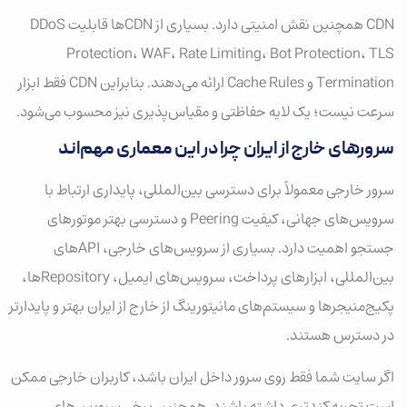
CDN همچنین نقش امنیتی دارد. بسیاری از CDNها قابلیت DDoS
Protection، WAF، Rate Limiting، Bot Protection، TLS
Termination و Cache Rules ارائه می‌دهند. بنابراین CDN فقط ابزار
سرعت نیست؛ یک لایه حفاظتی و مقیاس‌پذیری نیز محسوب می‌شود.
سرورهای خارج از ایران چرا در این معماری مهم‌اند
سرور خارجی معمولاً برای دسترسی بین‌المللی، پایداری ارتباط با
سرویس‌های جهانی، کیفیت Peering و دسترسی بهتر موتورهای
جستجو اهمیت دارد. بسیاری از سرویس‌های خارجی، APIهای
بین‌المللی، ابزارهای پرداخت، سرویس‌های ایمیل، Repositoryها،
پکیج‌منیجرها و سیستم‌های مانیتورینگ از خارج از ایران بهتر و پایدارتر
در دسترس هستند.
اگر سایت شما فقط روی سرور داخل ایران باشد، کاربران خارجی ممکن
است تجربه کندتری داشته باشند. همچنین برخی سرویس‌های