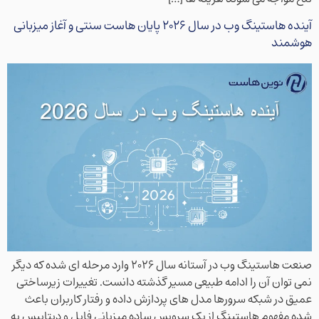
آینده هاستینگ وب در سال ۲۰۲۶ پایان هاست سنتی و آغاز میزبانی
هوشمند
صنعت هاستینگ وب در آستانه سال ۲۰۲۶ وارد مرحله ای شده که دیگر
نمی توان آن را ادامه طبیعی مسیر گذشته دانست. تغییرات زیرساختی
عمیق در شبکه سرورها مدل های پردازش داده و رفتار کاربران باعث
شده مفهوم هاستینگ از یک سرویس ساده میزبانی فایل و دیتابیس به