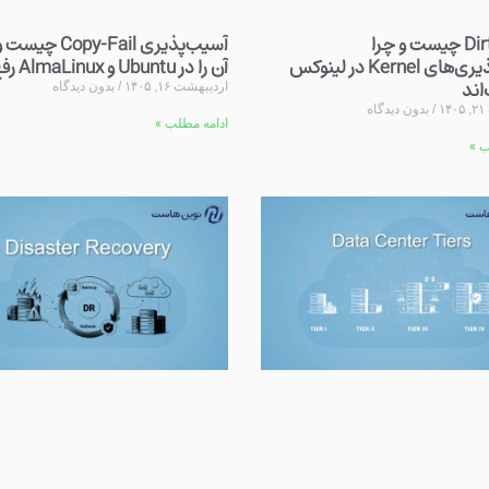
Dirty Frag چیست و چرا
آسیب‌پذیری py-Fail
آسیب‌پذیری‌های Kernel در لینوکس
آن را در Ubuntu و AlmaLinux رفع کنیم
اند
اردیبهشت ۱۶, ۱۴۰۵
بدون دیدگاه
۱
بدون دیدگاه
ادامه مطلب »
ب »