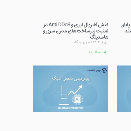
آینده هاستینگ وب در سال ۲۰۲۶ پایان
نقش فایروال ابری و Anti DDoS در
ند
امنیت زیرساخت های مدرن سرور و
هاستینگ
دی ۱, ۱۴۰۴
بدون دیدگاه
ادامه مطلب »